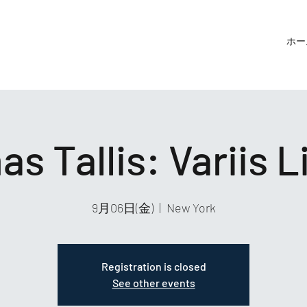
ホー
s Tallis: Variis L
9月06日(金)
  |  
New York
Registration is closed
See other events