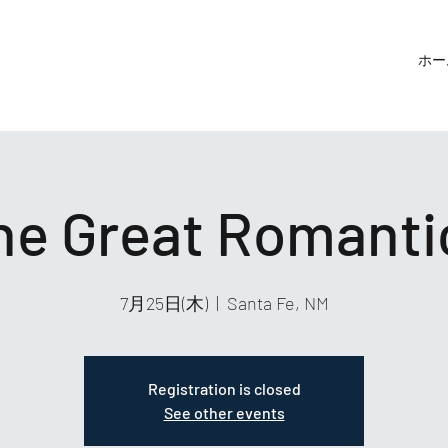
ホー
he Great Romanti
7月25日(木)
  |  
Santa Fe, NM
Registration is closed
See other events