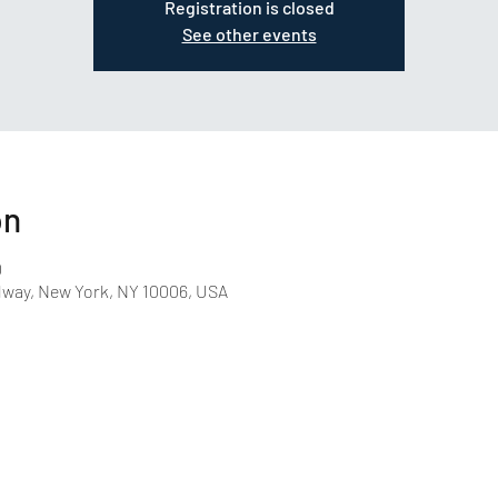
Registration is closed
See other events
on
0
dway, New York, NY 10006, USA