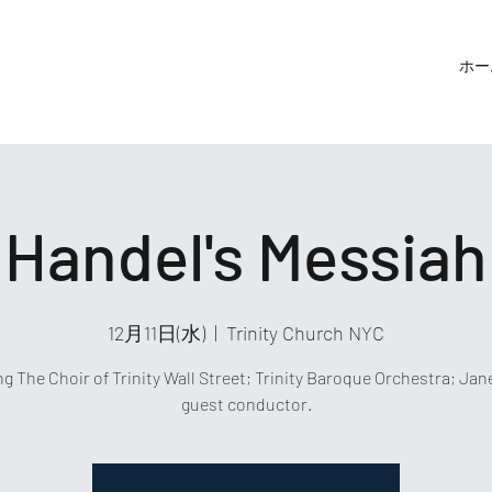
ホー
Handel's Messiah
12月11日(水)
  |  
Trinity Church NYC
g The Choir of Trinity Wall Street; Trinity Baroque Orchestra; Jan
guest conductor.